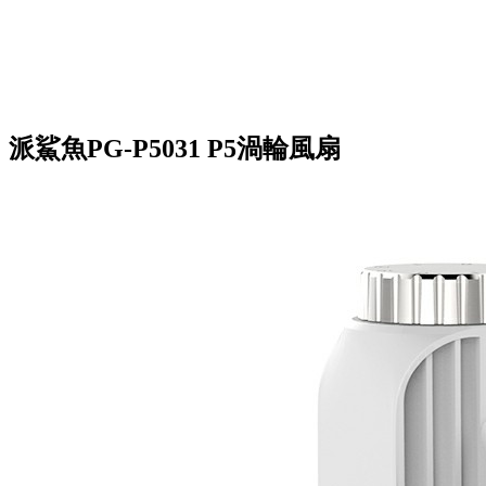
派鯊魚PG-P5031 P5渦輪風扇