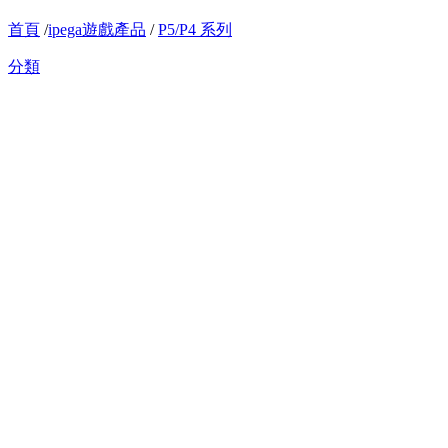
首頁
/
ipega遊戲產品
/
P5/P4 系列
分類