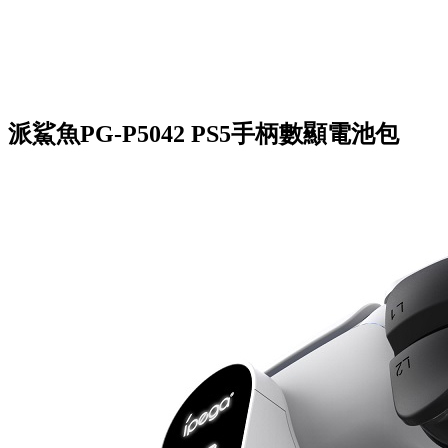
派鯊魚PG-P5042 PS5手柄數顯電池包