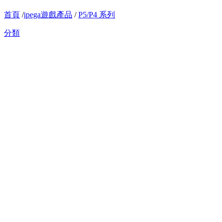
首頁
/
ipega遊戲產品
/
P5/P4 系列
分類