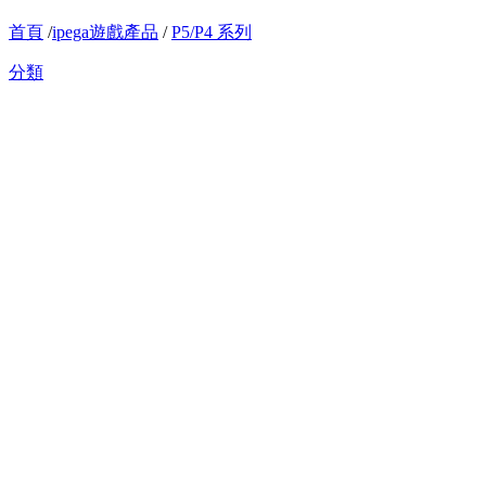
首頁
/
ipega遊戲產品
/
P5/P4 系列
分類