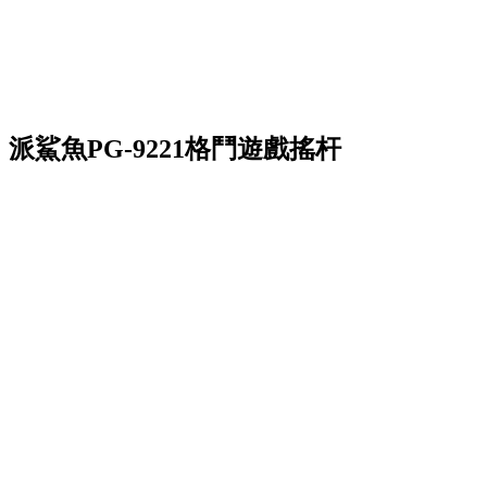
派鯊魚PG-9221格鬥遊戲搖杆