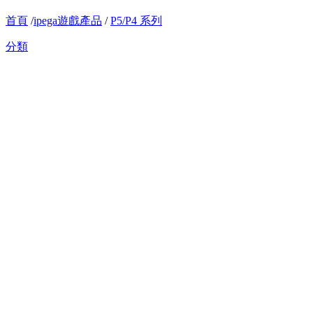
首頁
/
ipega遊戲產品
/
P5/P4 系列
分類