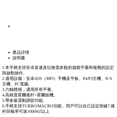
產品詳情
說明書
1.本手柄支持安卓直連直玩無需多餘的遊戲平臺和複雜的設定
與啟動操作。
2.適用設備：安卓/iOS（MFI）手機及平板、P4/P3主機、N·S
主機、PC電腦。
3.六軸體感，適用所有平臺。
4.高精度霍爾搖杆+霍爾扳機。
5.帶多級震動調節功能。
6.手柄支持TURBO/MACRO功能，用戶可以自己設定按鍵7.搖
杆回報率可達1000HZ以上