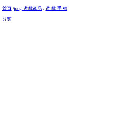
首頁
/
ipega遊戲產品
/
遊 戲 手 柄
分類