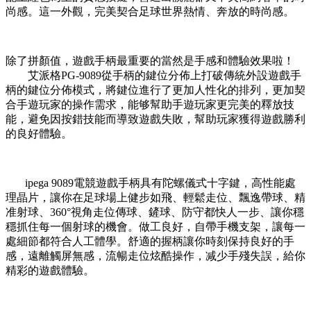
尚感。這一外觀，完美契合足球世界熱情、奔放的時尚感。
除了拼顏值，遊戲手柄最重要的當然是手感和體驗效果啦！
艾派格PG-9089從手柄的鍵位分佈上打破傳統外設遊戲手
柄的鍵位分佈模式，將鍵位進行了更加人性化的排列，更加契
合手遊玩家的操作需求，能够幫助手遊玩家更完美的釋放技
能，避免因按錯技能而導致遊戲失敗，幫助玩家獲得遊戲勝利
的良好體驗。
ipega 9089電競遊戲手柄具有陀螺儀式十字鍵，高性能處
理晶片，讓你在足球場上健步如飛、輕鬆走位、飄逸帶球、精
准射球、360°視角走位傳球、鏟球、防守都快人一步、讓你穩
穩抓住每一個射球的機會。做工良好，自帶手機支架，讓每一
處細節都符合人工體學。舒適的握柄讓你時刻保持良好的手
感，遠離觸屏無感，流暢走位炫酷操作，减少手殘失誤，給你
精彩的遊戲體驗。