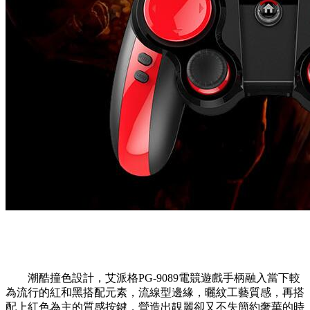
潮酷撞色設計，艾派格PG-9089電競遊戲手柄融入當下較
為流行的紅和黑搭配元素，流線型邊緣，曬紋工藝質感，再搭
配上紅色為主的質感按鍵，營造出靚麗卻又不失簡約奢華的時