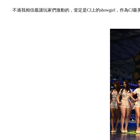
不過我相信最讓玩家們激動的，壹定是CJ上的showgirl，作為CJ最