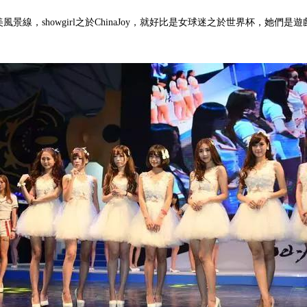
美風景線，showgirl之於ChinaJoy，就好比是女球迷之於世界杯，