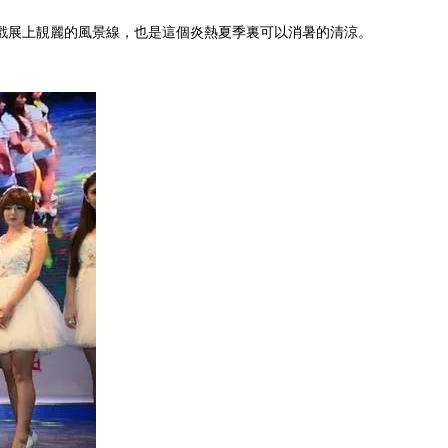
她們是遊戲展上靚麗的風景線，也是這個炎熱夏季裏可以消暑的清涼。