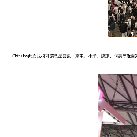
ChinaJoy此次規模可謂眾星雲集，京東、小米、騰訊、阿裏等近