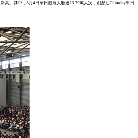
。其中，8月4日單日觀展人數達13.39萬人次，創歷屆ChinaJoy單日