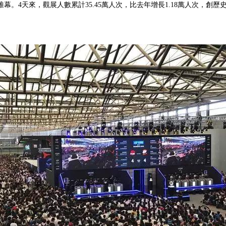
。4天來，觀展人數累計35.45萬人次，比去年增長1.18萬人次，創歷史新高